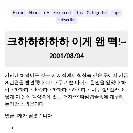
Home
About
CV
Featured
Tips
Categories
Tags
Subscribe
크하하하하하 이게 왠 떡!~
2001/08/04
가난에 허덕이구 있는 이 시점에서 책상속 깊은 곳에서 거금
20만원을 발견했다!!!! 너~무 기쁜 나머지 할말을 잃었다 하
카ㅏ하하하ㅏㅏ카하ㅏ하하하ㅏ카ㅏ하ㅏ 너무 짱! 진짜 어
떻게 이 돈이 책상속에 있는 거지??? 타임캡슐속에 개구리
든거만큼 의문이다
댓글 4개가 달렸습니다.