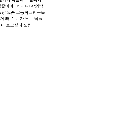
릴줄이야..너 어디냐?외박
.그냥 요즘 고등학교친구들
 빼곤..너가 노는 넘들
: 어 보고싶다 오링