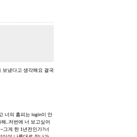
 보냈다고 생각해요 결국
고 너의 홈피는 login이 안
화해..저번에 너 보고싶어
~그게 한 1년전인가?너
 말이야.나름대로 잘나가