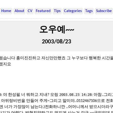
Home
About
CV
Featured
Tips
Categories
Tags
Subscribe
오우예~~
2003/08/23
거웠습니다 흥미진진하고 자신만만했죠 그 누구보다 행복한 시간을
남겠지요
0
2003.08.23 14:28
: 야 한성필 너 뭐하고 지내? 오링
: 아참..그리
 아뒤랑비번을 만들어 주게~그리고 말이야..0112467106으로 전
억엔 너가 가장많이 남는다.)전화하니깐 ..어머니께서 받으시더라구
기가 어렵다..박현진양하고도 멋지게 사는거 같구.~~군인인데