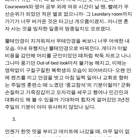
Coursework와 영어 공부 외에 여유 시간이 날 땐, 빨래가 우
선순위가 되었던 적은 별로 없으니까- 그 Laundary room까지
가기가 너무 버거운 것은 타고난 게으름이겠지.. 아니면 혼
자 사는 것을 빙자한 일종의 방종일지도 모르겠다.
뿔테안경이 지겨워져서 무테안경을 써보니 너무 어색한 내
모습. 이내 유행지난 뿔테안경으로 바꿔낀다. 게다가 이발
비용을 감안해 머리를 군인이었던 때처럼 싹둑 자르고 나니
그나마 풍기던 Out-of-bed look마저 불가능 해지고, 이제는
영락없이 구질구질한 복학생의 모습이 되어버리다- 오랜 만
에 렌즈를 끼고 안경을 벗고 아침 일찍 일어나 교회로 향하
는 주일엔 훈련소 때 느꼈던 ‘종교참석’의 기분이랄까? 군화
손질하고 가죽장갑끼고 모자각을 세우고 행여나 민간인과
대화라도 해 볼 수 있을까 기대하며 힘차게 걸어갔던 3년전
주일의 기분이 아마 유사하지 않았나 싶다.
언젠가 한껏 멋을 부리고 데이트에 나갔을 때, 아무 말이 없