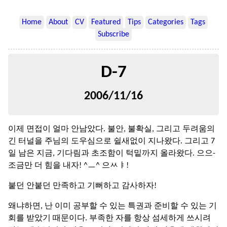
Home
About
CV
Featured
Tips
Categories
Tags
Subscribe
D-7
2006/11/16
이제 면접이 얼마 안남았다. 불안, 불확실, 그리고 두려움의
긴 터널을 주님의 도우심으로 쉴새없이 지나왔다. 그리고 7
일 남은 지금, 기다림과 초조함이 턱밑까지 올라왔다. 으으-
조금만 더 힘을 내자! ^ㅡ^ 으ㅆㅑ!
붙던 안붙던 만족하고 기뻐하고 감사하자!
왜냐하면, 난 이미 공부할 수 있는 특권과 준비할 수 있는 기
회를 받았기 때문이다. 부족한 자를 항상 섬세하게 쓰시려