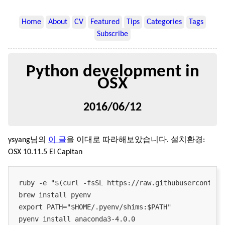
Home
About
CV
Featured
Tips
Categories
Tags
Subscribe
Python development in
OSX
2016/06/12
ysyang님의
이 글
을 이대로 따라해보았습니다. 설치환경:
OSX 10.11.5 El Capitan
ruby -e "$(curl -fsSL https://raw.githubusercontent
brew install pyenv

export PATH="$HOME/.pyenv/shims:$PATH"

pyenv install anaconda3-4.0.0
