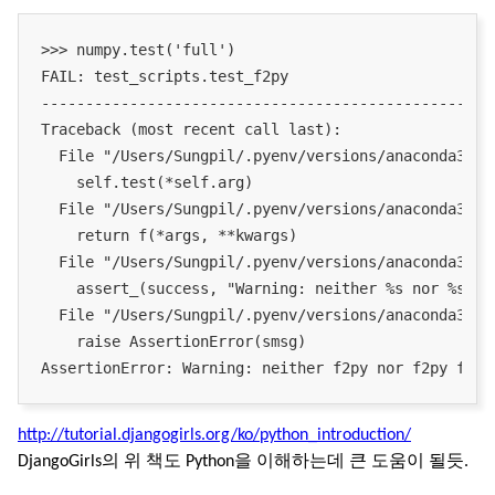
>>> numpy.test('full')

FAIL: test_scripts.test_f2py

----------------------------------------------------
Traceback (most recent call last):

  File "/Users/Sungpil/.pyenv/versions/anaconda3-4.
    self.test(*self.arg)

  File "/Users/Sungpil/.pyenv/versions/anaconda3-4.
    return f(*args, **kwargs)

  File "/Users/Sungpil/.pyenv/versions/anaconda3-4.
    assert_(success, "Warning: neither %s nor %s fou
  File "/Users/Sungpil/.pyenv/versions/anaconda3-4.
    raise AssertionError(smsg)

http://tutorial.djangogirls.org/ko/python_introduction/
DjangoGirls의 위 책도 Python을 이해하는데 큰 도움이 될듯.