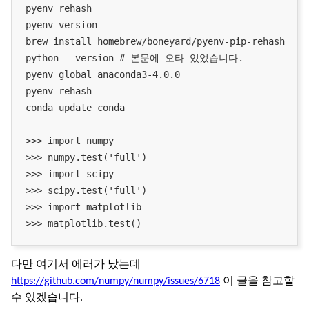
pyenv rehash

pyenv version

brew install homebrew/boneyard/pyenv-pip-rehash

python --version # 본문에 오타 있었습니다.

pyenv global anaconda3-4.0.0

pyenv rehash

conda update conda

>>> import numpy

>>> numpy.test('full')

>>> import scipy

>>> scipy.test('full')

>>> import matplotlib

다만 여기서 에러가 났는데
https://github.com/numpy/numpy/issues/6718
이 글을 참고할
수 있겠습니다.