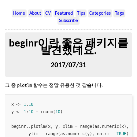
Home
About
CV
Featured
Tips
Categories
Tags
Subscribe
beginr이란 좋은 패키지를
발견했네요.
2017/07/31
plotlm
그 중
함수는 정말 유용한 것 같습니다.
x <- 
1
:
10
y <- 
1
:
10
 + rnorm(
10
)

beginr::plotlm(x, y, xlim = range(as.numeric(x), na
       ylim = range(as.numeric(y), na.rm = 
TRUE
), p