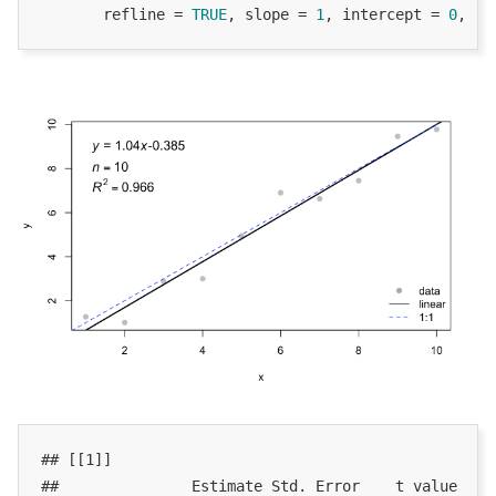
       refline = 
TRUE
, slope = 
1
, intercept = 
0
, sh
## [[1]]

##               Estimate Std. Error    t value     