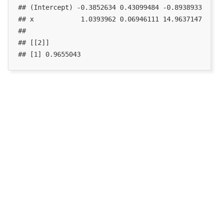
## (Intercept) -0.3852634 0.43099484 -0.8938933 3.97
## x            1.0393962 0.06946111 14.9637147 3.92
## 

## [[2]]

## [1] 0.9655043